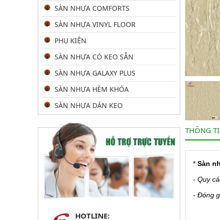
SÀN NHỰA COMFORTS
SÀN NHỰA VINYL FLOOR
PHỤ KIỆN
SÀN NHỰA CÓ KEO SẴN
SÀN NHỰA GALAXY PLUS
SÀN NHỰA HÈM KHÓA
SÀN NHỰA DÁN KEO
THÔNG T
*
Sàn n
- Quy cá
- Đóng g
HOTLINE: