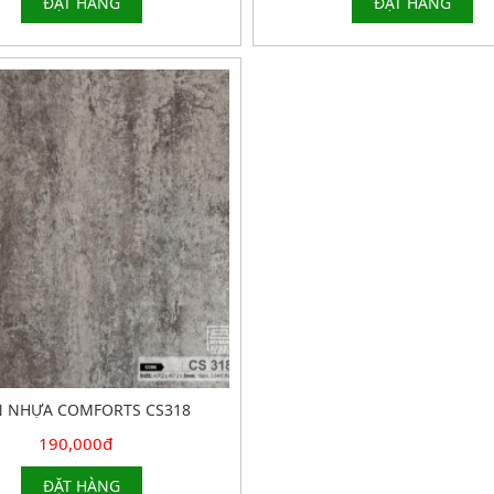
ĐẶT HÀNG
ĐẶT HÀNG
N NHỰA COMFORTS CS318
190,000đ
ĐẶT HÀNG