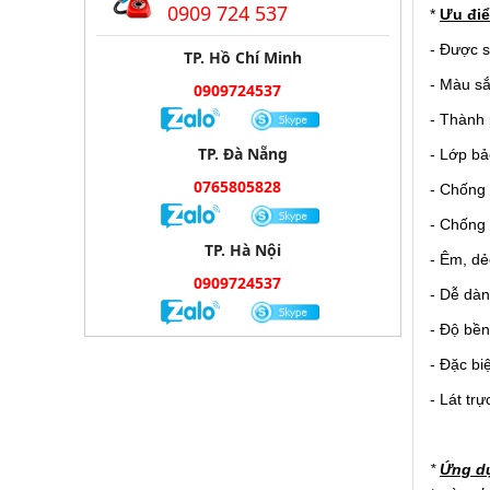
0909 724 537
*
Ưu đi
- Được s
TP. Hồ Chí Minh
- Màu sắ
0909724537
- Thành 
TP. Đà Nẵng
- Lớp bả
0765805828
- Chống 
- Chống 
TP. Hà Nội
- Êm, d
0909724537
- Dễ dàn
- Độ bền
- Đặc bi
- Lát tr
*
Ứng d