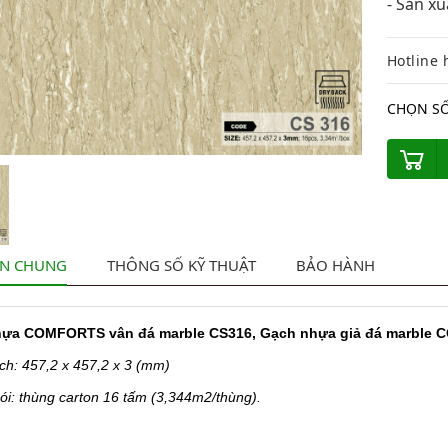
- Sản x
Hotline 
CHỌN SỐ
IN CHUNG
THÔNG SỐ KỸ THUẬT
BẢO HÀNH
hựa COMFORTS vân đá marble CS316, Gạch nhựa giả đá marble
ch: 457,2 x 457,2 x 3 (mm)
ói: thùng carton 16 tấm (3,344m2/thùng).