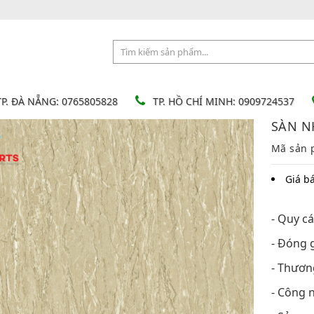
TP. ĐÀ NẴNG: 0765805828
TP. HỒ CHÍ MINH: 0909724537
SÀN N
Mã sản 
Giá b
- Quy c
- Đóng 
- Thươn
- Công 