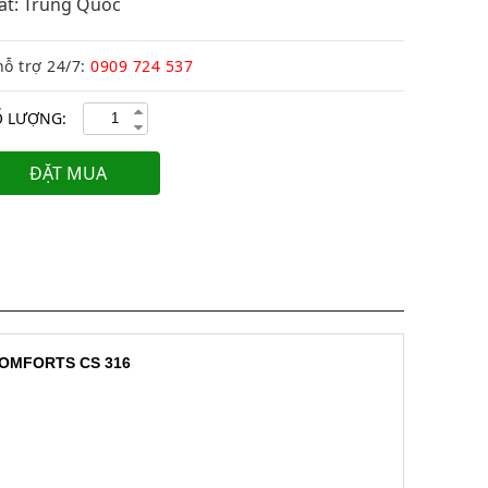
uất: Trung Quốc
hỗ trợ 24/7:
0909 724 537
 LƯỢNG:
ĐẶT MUA
 COMFORTS CS 316