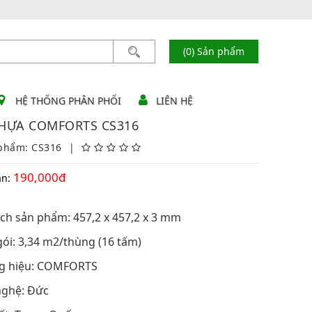
(0) Sản phẩm
HỆ THỐNG PHÂN PHỐI
LIÊN HỆ
HỰA COMFORTS CS316
phẩm: CS316
|
190,000đ
án:
ách sản phẩm: 457,2 x 457,2 x 3 mm
gói: 3,34 m2/thùng (16 tấm)
g hiệu: COMFORTS
nghệ: Đức