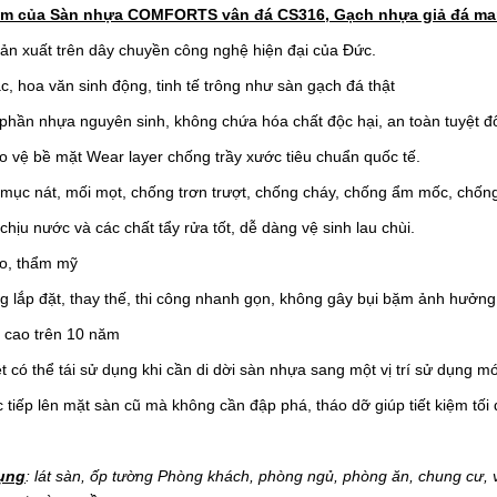
ểm của Sàn nhựa COMFORTS vân đá CS316, Gạch nhựa giả đá m
ản xuất trên dây chuyền công nghệ hiện đại của Đức.
c, hoa văn sinh động, tinh tế trông như sàn gạch đá thật
phần nhựa nguyên sinh, không chứa hóa chất độc hại, an toàn tuyệt đ
o vệ bề mặt Wear layer chống trầy xước tiêu chuẩn quốc tế.
mục nát, mối mọt, chống trơn trượt, chống cháy, chống ẩm mốc, chốn
chịu nước và các chất tẩy rửa tốt, dễ dàng vệ sinh lau chùi.
ẻo, thẩm mỹ
g lắp đặt, thay thế, thi công nhanh gọn, không gây bụi bặm ảnh hưởn
 cao trên 10 năm
ệt có thể tái sử dụng khi cần di dời sàn nhựa sang một vị trí sử dụng mớ
ực tiếp lên mặt sàn cũ mà không cần đập phá, tháo dỡ giúp tiết kiệm tối đ
ụng
: lát sàn, ốp tường Phòng khách, phòng ngủ, phòng ăn, chung cư, 