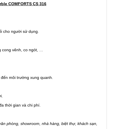
arble COMFORTS CS 316
ối cho người sử dụng.
g cong vênh, co ngót, …
g đến môi trường xung quanh.
i.
a thời gian và chi phí.
văn phòng, showroom, nhà hàng, biệt thự, khách sạn,