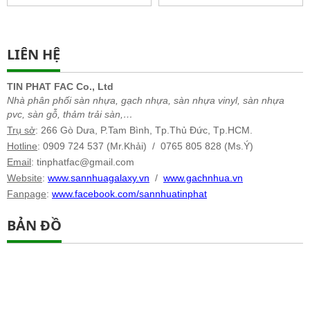
LIÊN HỆ
TIN PHAT FAC Co., Ltd
Nhà phân phối sàn nhựa, gạch nhựa, sàn nhựa vinyl, sàn nhựa
pvc, sàn gỗ, thảm trải sàn,…
Trụ sở
: 266 Gò Dưa, P.Tam Bình, Tp.Thủ Đức, Tp.HCM.
Hotline
: 0909 724 537 (Mr.Khải) / 0765 805 828 (Ms.Ý)
Email
: tinphatfac@gmail.com
Website
:
www.sannhuagalaxy.vn
/
www.gachnhua.vn
Fanpage
:
www.facebook.com/sannhuatinphat
BẢN ĐỒ