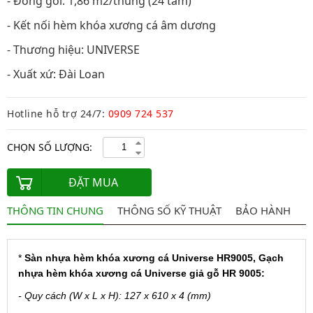
- Đóng gói: 1,86 m2/thùng (24 tấm)
- Kết nối hèm khóa xương cá âm dương
- Thương hiệu: UNIVERSE
- Xuất xứ: Đài Loan
Hotline hỗ trợ 24/7:
0909 724 537
CHỌN SỐ LƯỢNG:
ĐẶT MUA
THÔNG TIN CHUNG
THÔNG SỐ KỸ THUẬT
BẢO HÀNH
*
Sàn nhựa hèm khóa xương cá Universe HR9005, Gạch
nhựa hèm khóa xương cá Universe giả gỗ HR 9005:
- Quy cách (W x L x H): 127 x 610 x 4 (mm)