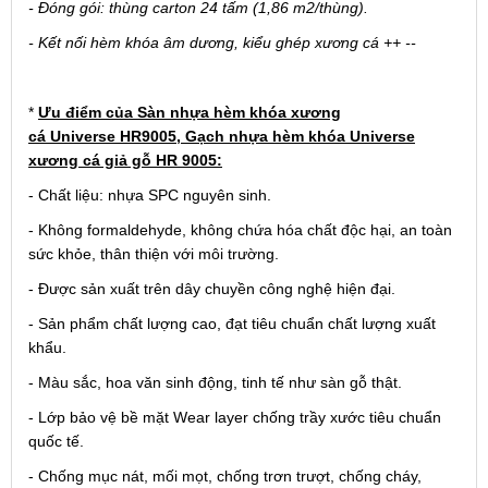
- Đóng gói: thùng carton 24 tấm (1,86 m2/thùng).
- Kết nối hèm khóa âm dương, kiểu ghép xương cá ++ --
*
Ưu điểm của Sàn nhựa hèm khóa xương
cá Universe HR9005, Gạch nhựa hèm khóa Universe
xương cá giả gỗ HR 9005:
- Chất liệu: nhựa SPC nguyên sinh.
- Không formaldehyde, không chứa hóa chất độc hại, an toàn
sức khỏe, thân thiện với môi trường.
- Được sản xuất trên dây chuyền công nghệ hiện đại.
- Sản phẩm chất lượng cao, đạt tiêu chuẩn chất lượng xuất
khẩu.
- Màu sắc, hoa văn sinh động, tinh tế như sàn gỗ thật.
- Lớp bảo vệ bề mặt Wear layer chống trầy xước tiêu chuẩn
quốc tế.
- Chống mục nát, mối mọt, chống trơn trượt, chống cháy,