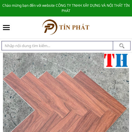
Chào mừng bạn đến với website CÔNG TY TNHH XÂY DỰNG VÀ NỘI THẤT TÍN
PHÁT